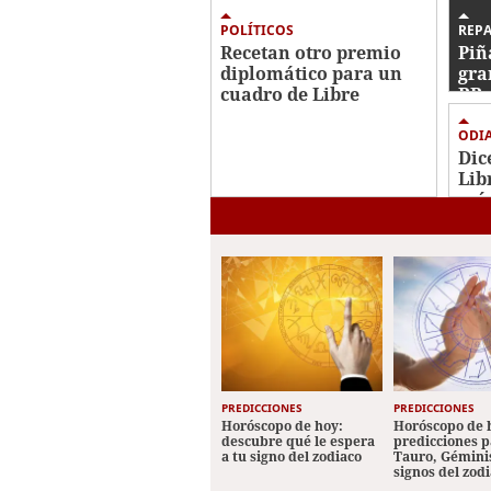
38
seconds
Volume
POLÍTICOS
REP
0%
Recetan otro premio
Piñ
diplomático para un
gra
cuadro de Libre
RR 
inc
ODI
Dic
Lib
más
bas
Cor
PREDICCIONES
PREDICCIONES
Horóscopo de hoy:
Horóscopo de 
descubre qué le espera
predicciones p
a tu signo del zodiaco
Tauro, Géminis
signos del zod