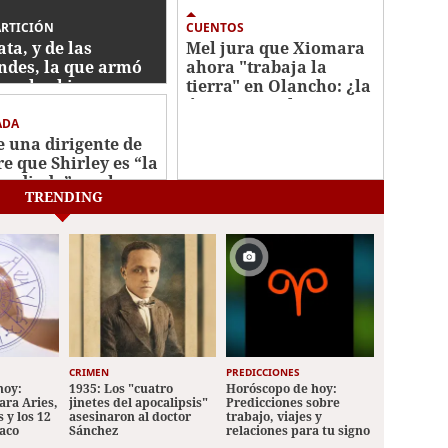
ARTICIÓN
CUENTOS
ata, y de las
Mel jura que Xiomara
ndes, la que armó
ahora "trabaja la
con los bienes
tierra" en Olancho: ¿la
autados
única agricultora que
no perdió su cosecha?
ADA
e una dirigente de
re que Shirley es “la
 odiada” por la
TRENDING
e refundidora en
tés
CRIMEN
PREDICCIONES
hoy:
1935: Los "cuatro
Horóscopo de hoy:
ara Aries,
jinetes del apocalipsis"
Predicciones sobre
 y los 12
asesinaron al doctor
trabajo, viajes y
iaco
Sánchez
relaciones para tu signo