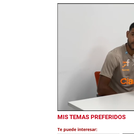
0
MIS TEMAS PREFERIDOS
seconds
of
6
Te puede interesar:
minutes,