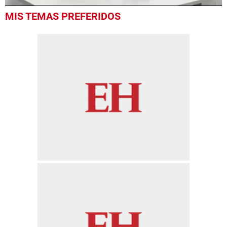
0
MIS TEMAS PREFERIDOS
of
6
minutes,
38
seconds