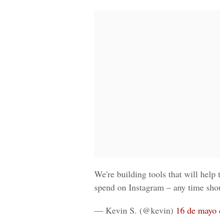
We're building tools that will hel
spend on Instagram – any time shou
— Kevin S. (@kevin)
16 de mayo 