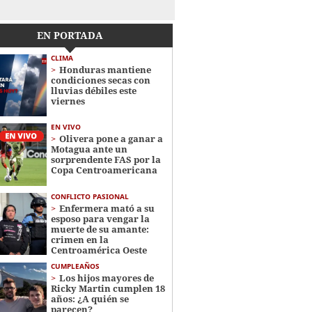
EN PORTADA
CLIMA
Honduras mantiene
condiciones secas con
lluvias débiles este
viernes
EN VIVO
Olivera pone a ganar a
Motagua ante un
sorprendente FAS por la
Copa Centroamericana
CONFLICTO PASIONAL
Enfermera mató a su
esposo para vengar la
muerte de su amante:
crimen en la
Centroamérica Oeste
CUMPLEAÑOS
Los hijos mayores de
Ricky Martin cumplen 18
años: ¿A quién se
parecen?