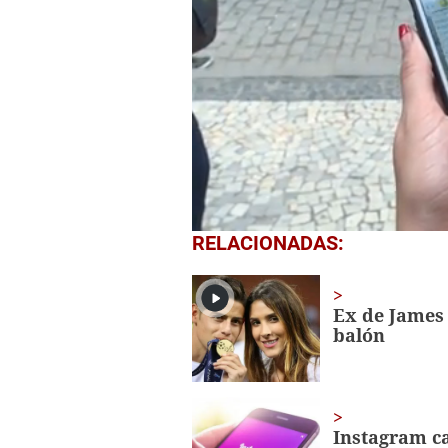
0
RELACIONADAS:
seconds
of
1
minute,
Ex de James 
10
balón
seconds
Volume
0%
Instagram c