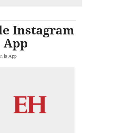
 de Instagram
a App
en la App