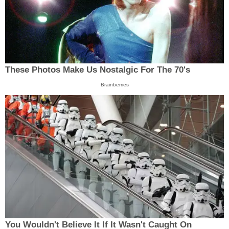
These Photos Make Us Nostalgic For The 70's
Brainberries
You Wouldn't Believe It If It Wasn't Caught On