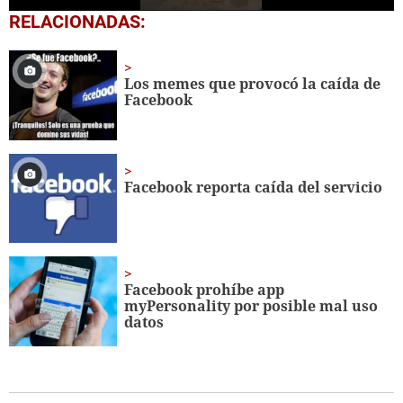
0
RELACIONADAS:
seconds
of
1
minute,
Los memes que provocó la caída de
22
Facebook
seconds
Facebook reporta caída del servicio
Facebook prohíbe app
myPersonality por posible mal uso
datos