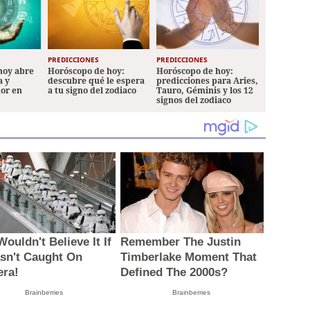
PREDICCIONES
PREDICCIONES
hoy abre
Horóscopo de hoy:
Horóscopo de hoy:
a y
descubre qué le espera
predicciones para Aries,
mor en
a tu signo del zodiaco
Tauro, Géminis y los 12
signos del zodiaco
ouldn't Believe It If
Remember The Justin
asn't Caught On
Timberlake Moment That
ra!
Defined The 2000s?
Brainberries
Brainberries