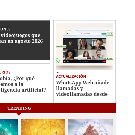
IONES
 videojuegos que
gan en agosto 2026
ERIOS
ACTUALIZACIÓN
fobia, ¿Por qué
WhatsApp Web añade
emos a la
llamadas y
eligencia artificial?
videollamadas desde
el navegador
TRENDING