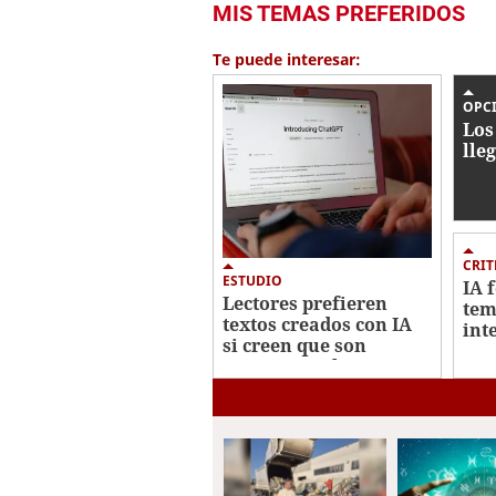
MIS TEMAS PREFERIDOS
seconds
of
1
Te puede interesar:
minute,
56
seconds
Volume
OPC
0%
Los
lle
CRIT
ESTUDIO
IA 
Lectores prefieren
tem
textos creados con IA
int
si creen que son
escritas por humanos