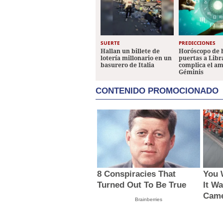
SUERTE
PREDICCIONES
Hallan un billete de
Horóscopo de 
lotería millonario en un
puertas a Libr
basurero de Italia
complica el a
Géminis
CONTENIDO PROMOCIONADO
8 Conspiracies That
You W
Turned Out To Be True
It W
Came
Brainberries