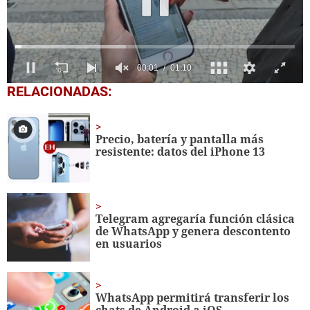
0
RELACIONADAS:
seconds
of
1
minute,
Precio, batería y pantalla más
10
resistente: datos del iPhone 13
seconds
Telegram agregaría función clásica
de WhatsApp y genera descontento
en usuarios
WhatsApp permitirá transferir los