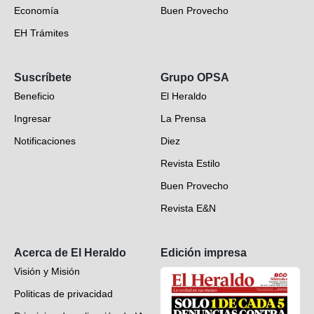
Economía
Buen Provecho
EH Trámites
Opinión
Suscríbete
Grupo OPSA
EH Verifica
Beneficio
El Heraldo
Fotogalerías
Ingresar
La Prensa
Deportes
Notificaciones
Diez
Videos
Revista Estilo
Hondureños en el mundo
Buen Provecho
Revista E&N
Suscripción
Acerca de El Heraldo
Edición impresa
Visión y Misión
Politicas de privacidad