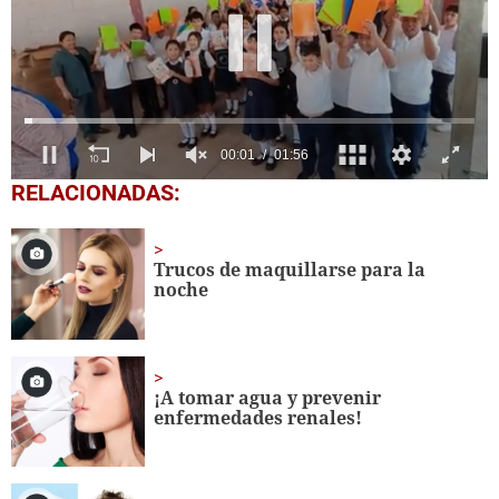
0
RELACIONADAS:
seconds
of
1
minute,
Trucos de maquillarse para la
56
noche
seconds
¡A tomar agua y prevenir
enfermedades renales!