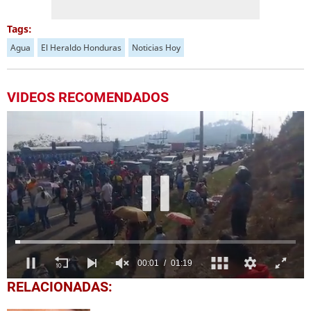
Tags:
Agua
El Heraldo Honduras
Noticias Hoy
VIDEOS RECOMENDADOS
0
RELACIONADAS:
seconds
of