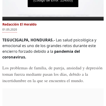
(Código de Error: 224003)
0
seconds
Redacción El Heraldo
Más Videos
of
01.05.2020
0
seconds
TEGUCIGALPA, HONDURAS.-
Las salud psicológica y
emocional es uno de los grandes retos durante este
encierro forzado debido a la
pandemia del
La psicóloga
Diputada presenta
Trum
coronavirus.
hondureña Patricia
la “Ley Camila” para
con Z
Mackay nos dice
crear plazas de
que 
Los problemas de familia, de pareja, ansiedad y depresión
cómo sobrellevar el
psicólogos en
cuan
encierro
centros educativos y
para
toman fuerza mediante pasan los días, debido a la
de salud
incertidumbre en la que se encuentra el mundo.