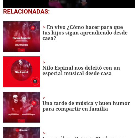
0
RELACIONADAS:
seconds
of
2
En vivo ¿Cómo hacer para que
minutes,
tus hijos sigan aprendiendo desde
22
casa?
seconds
Nilo Espinal nos deleitó con un
especial musical desde casa
Una tarde de música y buen humor
para compartir en familia