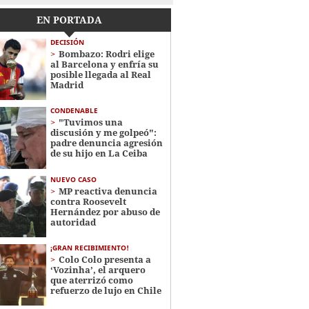
EN PORTADA
DECISIÓN
Bombazo: Rodri elige
al Barcelona y enfría su
posible llegada al Real
Madrid
CONDENABLE
"Tuvimos una
discusión y me golpeó":
padre denuncia agresión
de su hijo en La Ceiba
NUEVO CASO
MP reactiva denuncia
contra Roosevelt
Hernández por abuso de
autoridad
¡GRAN RECIBIMIENTO!
Colo Colo presenta a
‘Vozinha’, el arquero
que aterrizó como
refuerzo de lujo en Chile