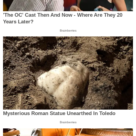
'The OC' Cast Then And Now - Where Are They 20
Years Later?
Brainberries
Mysterious Roman Statue Unearthed In Toledo
Brainberries