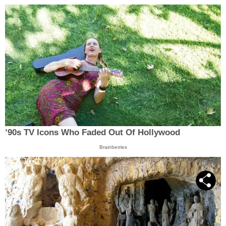
’90s TV Icons Who Faded Out Of Hollywood
Brainberries