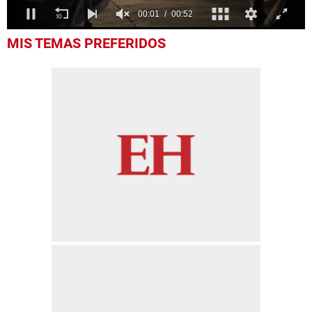
0
MIS TEMAS PREFERIDOS
of
52
seconds