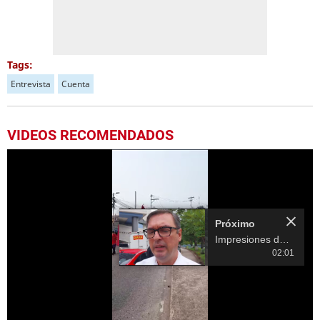
Tags:
Entrevista
Cuenta
VIDEOS RECOMENDADOS
Más Videos
02:01
01:56
3.
Escuela Enciende una Luz recibe cuadernos Quick, gracias a la Maratón del Saber
Próximo en 9
Impresiones de
Mario Urquía, otro
01:42
de los aspirantes a
fiscal
4.
Cerca de 400 capitalinos asisten a feria de empleo en busca de una oportunidad laboral