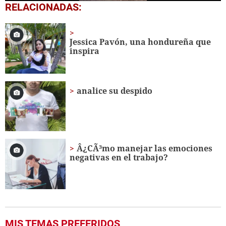
0
RELACIONADAS:
seconds
of
12
seconds
Jessica Pavón, una hondureña que
inspira
analice su despido
Â¿CÃ³mo manejar las emociones
negativas en el trabajo?
MIS TEMAS PREFERIDOS