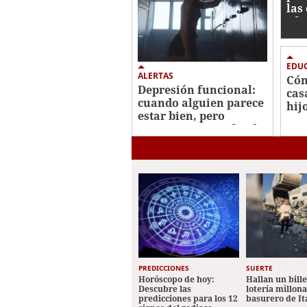
las
afe
EDUC
ALERTAS
Cóm
Depresión funcional:
cas
cuando alguien parece
hij
estar bien, pero
atraviesa un profundo
vacío
PREDICCIONES
SUERTE
Horóscopo de hoy:
Hallan un bill
Descubre las
lotería millon
predicciones para los 12
basurero de It