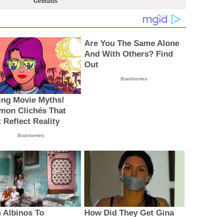
Géminis
Are You The Same Alone
And With Others? Find
Out
Brainberries
ing Movie Myths!
on Clichés That
 Reflect Reality
Brainberries
 Albinos To
How Did They Get Gina