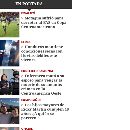
EN PORTADA
FINALIZÓ
Motagua sufrió para
derrotar al FAS en Copa
Centroamericana
CLIMA
Honduras mantiene
condiciones secas con
lluvias débiles este
viernes
CONFLICTO PASIONAL
Enfermera mató a su
esposo para vengar la
muerte de su amante:
crimen en la
Centroamérica Oeste
CUMPLEAÑOS
Los hijos mayores de
Ricky Martin cumplen 18
años: ¿A quién se
parecen?
OFICIAL