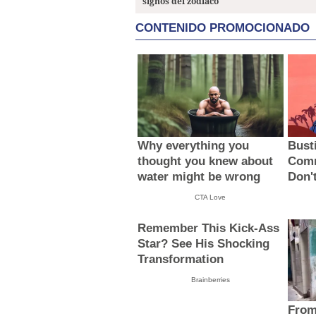
signos del zodiaco
CONTENIDO PROMOCIONADO
Why everything you
Bust
thought you knew about
Comm
water might be wrong
Don't
CTA Love
Remember This Kick-Ass
Star? See His Shocking
Transformation
Brainberries
From