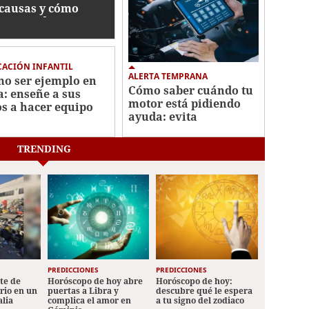
 causas y cómo
ctan su descanso
ACIÓN INFANTIL
ALERTA TEMPRANA
o ser ejemplo en
Cómo saber cuándo tu
a: enseñe a sus
motor está pidiendo
os a hacer equipo
ayuda: evita
reparaciones costosas
TRENDING
PREDICCIONES
PREDICCIONES
ete de
Horóscopo de hoy abre
Horóscopo de hoy:
ario en un
puertas a Libra y
descubre qué le espera
alia
complica el amor en
a tu signo del zodiaco