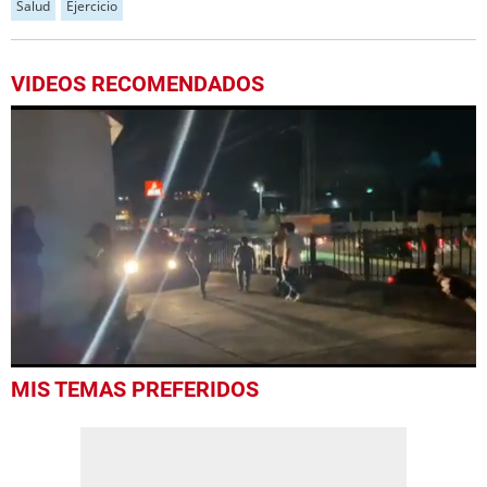
Salud
Ejercicio
VIDEOS RECOMENDADOS
0
MIS TEMAS PREFERIDOS
seconds
of
52
seconds