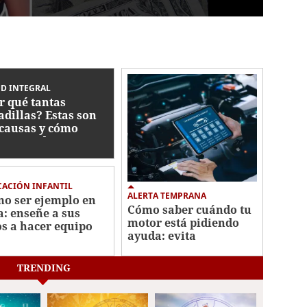
D INTEGRAL
r qué tantas
adillas? Estas son
 causas y cómo
ctan su descanso
ACIÓN INFANTIL
ALERTA TEMPRANA
o ser ejemplo en
Cómo saber cuándo tu
a: enseñe a sus
motor está pidiendo
os a hacer equipo
ayuda: evita
reparaciones costosas
TRENDING