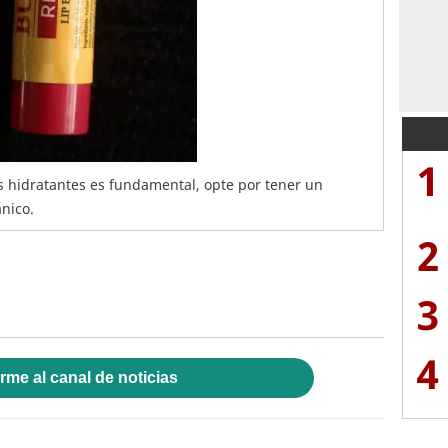
1
s hidratantes es fundamental, opte por tener un
ánico.
2
3
4
rme al canal de noticias