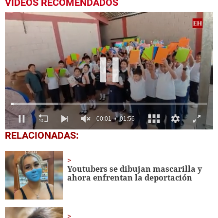
VIDEOS RECOMENDADOS
0
RELACIONADAS:
seconds
of
1
minute,
Youtubers se dibujan mascarilla y
56
ahora enfrentan la deportación
seconds