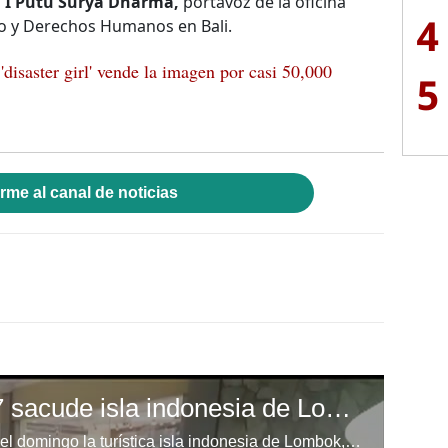
s
I Putu Surya Dharma,
portavoz de la oficina
4
ho y Derechos Humanos en Bali.
disaster girl' vende la imagen por casi 50,000
5
rme al canal de noticias
Sismo de magnitud 7 sacude isla indonesia de Lombok
Un sismo de magnitud 7 sacudió el domingo la turística isla indonesia de Lombok, informó el servicio geológico de Estados Unidos