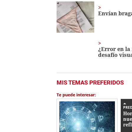
Envían braga
¿Error en la
desafío visu
MIS TEMAS PREFERIDOS
Te puede interesar:
PRE
Hor
nue
ref
ene