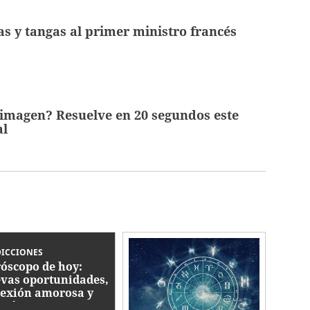
s y tangas al primer ministro francés
 imagen? Resuelve en 20 segundos este
al
DICCIONES
óscopo de hoy:
vas oportunidades,
lexión amorosa y
rgía positiva para