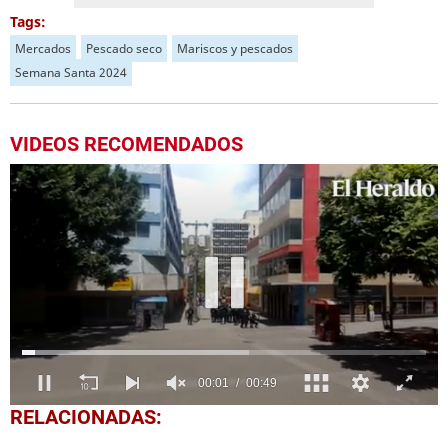
Tags:
Mercados
Pescado seco
Mariscos y pescados
Semana Santa 2024
VIDEOS RECOMENDADOS
0
RELACIONADAS:
seconds
of