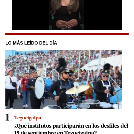
0
seconds
of
LO MÁS LEÍDO DEL DÍA
1
minute,
7
seconds
1
Tegucigalpa
¿Qué institutos participarán en los desfiles del
15 de septiembre en Tegucigalpa?