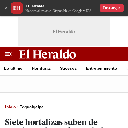
El Heraldo
×
Descargar
Noticias al instante. Disponible en Google y IOS
Lo último
Honduras
Sucesos
Entretenimiento
Inicio
·
Tegucigalpa
Siete hortalizas suben de