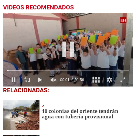
VIDEOS RECOMENDADOS
0
RELACIONADAS:
of
1
minute,
56
10 colonias del oriente tendrán
seconds
agua con tubería provisional