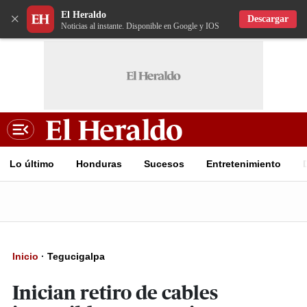
El Heraldo
×
Descargar
Noticias al instante. Disponible en Google y IOS
Lo último
Honduras
Sucesos
Entretenimiento
Inicio
·
Tegucigalpa
Inician retiro de cables