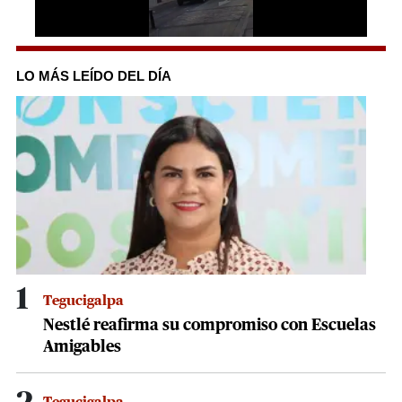
0
seconds
of
LO MÁS LEÍDO DEL DÍA
25
seconds
1
Tegucigalpa
Nestlé reafirma su compromiso con Escuelas
Amigables