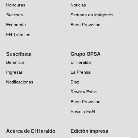
Honduras
Noticias
Sucesos
Semana en imágenes
Economía
Buen Provecho
EH Trámites
Opinión
Suscríbete
Grupo OPSA
EH Verifica
Beneficio
El Heraldo
Fotogalerías
Ingresar
La Prensa
Deportes
Notificaciones
Diez
Videos
Revista Estilo
Hondureños en el mundo
Buen Provecho
Revista E&N
Suscripción
Acerca de El Heraldo
Edición impresa