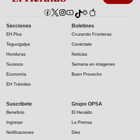
Secciones
Boletines
EH Plus
Cruzando Fronteras
Tegucigalpa
Conéctate
Honduras
Noticias
Sucesos
Semana en imágenes
Economía
Buen Provecho
EH Trámites
Opinión
Suscríbete
Grupo OPSA
EH Verifica
Beneficio
El Heraldo
Fotogalerías
Ingresar
La Prensa
Deportes
Notificaciones
Diez
Videos