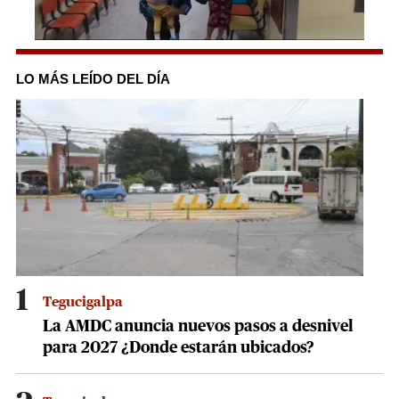
0
seconds
of
LO MÁS LEÍDO DEL DÍA
1
minute,
32
seconds
1
Tegucigalpa
La AMDC anuncia nuevos pasos a desnivel
para 2027 ¿Donde estarán ubicados?