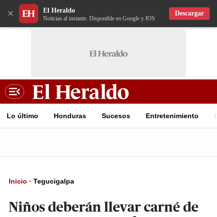
El Heraldo
×
Descargar
Noticias al instante. Disponible en Google y IOS
Lo último
Honduras
Sucesos
Entretenimiento
Inicio
·
Tegucigalpa
Niños deberán llevar carné de