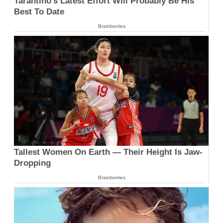
Tarantino’s Latest Effort Will Probably Be His
Best To Date
Brainberries
Tallest Women On Earth — Their Height Is Jaw-
Dropping
Brainberries