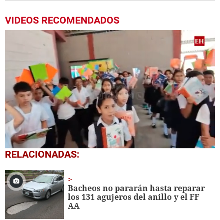
VIDEOS RECOMENDADOS
0
RELACIONADAS:
seconds
of
1
minute,
Bacheos no pararán hasta reparar
56
los 131 agujeros del anillo y el FF
seconds
AA