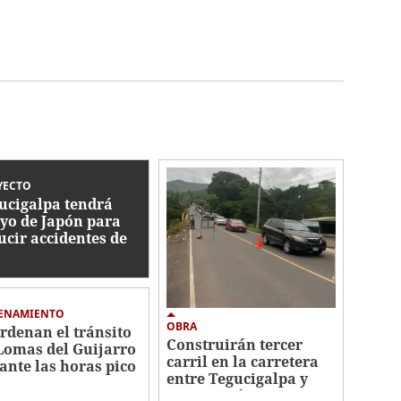
YECTO
ucigalpa tendrá
yo de Japón para
ucir accidentes de
nsito
ENAMIENTO
OBRA
rdenan el tránsito
Construirán tercer
Lomas del Guijarro
carril en la carretera
ante las horas pico
entre Tegucigalpa y
Santa Lucía