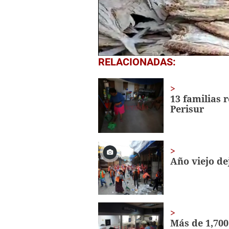
0
RELACIONADAS:
seconds
of
1
minute,
13 familias 
7
Perisur
seconds
Volume
0%
Año viejo de
Más de 1,700