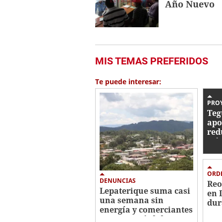
Año Nuevo
MIS TEMAS PREFERIDOS
Te puede interesar:
PRO
Teg
apo
red
trá
ORD
DENUNCIAS
Reo
Lepaterique suma casi
en 
una semana sin
dur
energía y comerciantes
reportan pérdidas