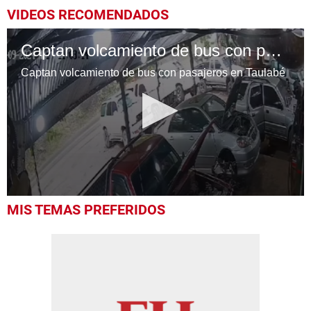
VIDEOS RECOMENDADOS
Captan volcamiento de bus con pasajeros en Taulabé
Captan volcamiento de bus con pasajeros en Taulabé
0
MIS TEMAS PREFERIDOS
seconds
of
41
seconds