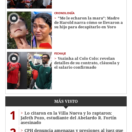
CRONOLOGÍA
"Me le echaron la mara": Madre
de Harold narra cómo se llevaron a
su hijo para decapitarlo en Yoro
FICHAJE
Vozinha al Colo Colo: revelan
detalles de su contrato, cláusula y
el salario confirmado
MÁS VISTO
1
Lo citaron en la Villa Nueva y lo raptaron:
Jafeth Pozo, estudiante del Abelardo R. Fortín
asesinado
CPH denuncia amenazas y presiones al juez que