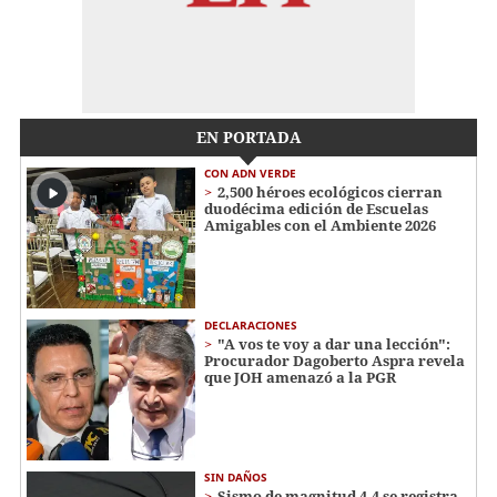
EN PORTADA
CON ADN VERDE
2,500 héroes ecológicos cierran
duodécima edición de Escuelas
Amigables con el Ambiente 2026
DECLARACIONES
"A vos te voy a dar una lección":
Procurador Dagoberto Aspra revela
que JOH amenazó a la PGR
SIN DAÑOS
Sismo de magnitud 4.4 se registra