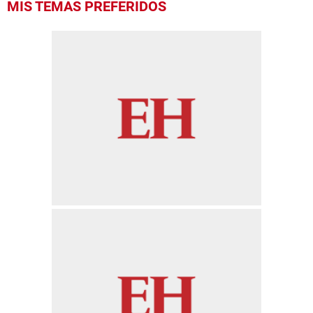
MIS TEMAS PREFERIDOS
seconds
of
1
minute,
56
seconds