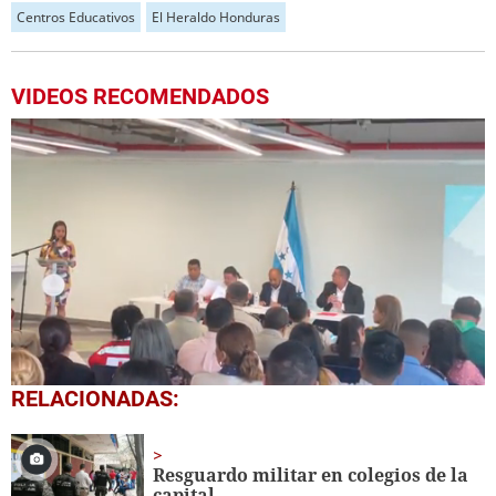
Centros Educativos
El Heraldo Honduras
VIDEOS RECOMENDADOS
0
RELACIONADAS:
seconds
of
3
minutes,
Resguardo militar en colegios de la
29
capital