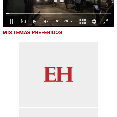
0
MIS TEMAS PREFERIDOS
seconds
of
52
seconds