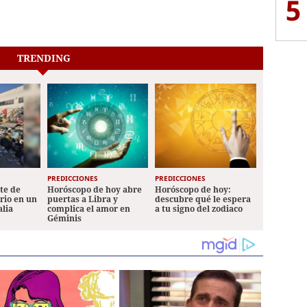
5
TRENDING
PREDICCIONES
PREDICCIONES
ete de
Horóscopo de hoy abre
Horóscopo de hoy:
ario en un
puertas a Libra y
descubre qué le espera
alia
complica el amor en
a tu signo del zodiaco
Géminis