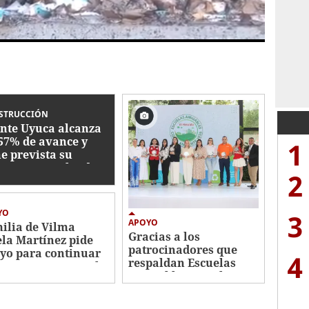
STRUCCIÓN
nte Uyuca alcanza
57% de avance y
1
ne prevista su
rega para julio de
2
7
YO
3
APOYO
ilia de Vilma
Gracias a los
ela Martínez pide
patrocinadores que
yo para continuar
4
respaldan Escuelas
tamiento contra el
Amigables con el
cer
Ambiente