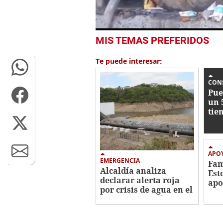
0
MIS TEMAS PREFERIDOS
seconds
of
47
Te puede interesar:
seconds
Volume
0%
CON
Pue
un 
tie
ent
202
APO
EMERGENCIA
Fam
Alcaldía analiza
Est
declarar alerta roja
apo
por crisis de agua en el
tra
Distrito Central
cán