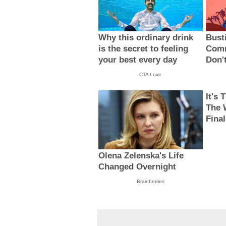
Why this ordinary drink
Bust
is the secret to feeling
Comm
your best every day
Don't
CTA Love
It's
The 
Fina
Olena Zelenska's Life
Changed Overnight
Brainberries