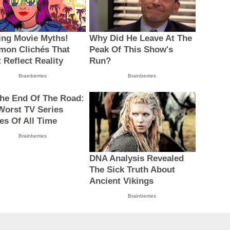
ing Movie Myths!
Why Did He Leave At The
on Clichés That
Peak Of This Show's
 Reflect Reality
Run?
Brainberries
Brainberries
 The End Of The Road:
Worst TV Series
les Of All Time
Brainberries
DNA Analysis Revealed
The Sick Truth About
Ancient Vikings
Brainberries