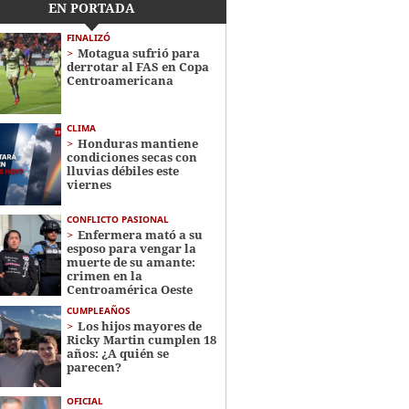
EN PORTADA
FINALIZÓ
Motagua sufrió para
derrotar al FAS en Copa
Centroamericana
CLIMA
Honduras mantiene
condiciones secas con
lluvias débiles este
viernes
CONFLICTO PASIONAL
Enfermera mató a su
esposo para vengar la
muerte de su amante:
crimen en la
Centroamérica Oeste
CUMPLEAÑOS
Los hijos mayores de
Ricky Martin cumplen 18
años: ¿A quién se
parecen?
OFICIAL