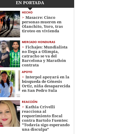
EN PORTADA
HECHO
Masacre: Cinco
personas mueren en
Olanchito, Yoro, tras
tiroteo en vivienda
MERCADO HONDURAS
Fichajes: Mundialista
no llega a Olimpia,
catracho se va del
Barcelona y Marathón
contrata
APOYO
Interpol apoyará en la
búsqueda de Génesis
Ortiz, niña desaparecida
en San Pedro Sula
REACCIÓN
Kathia Crivelli
reacciona al
requerimiento fiscal
contra Bartolo Fuentes:
"Todavía sigo esperando
una disculpa"