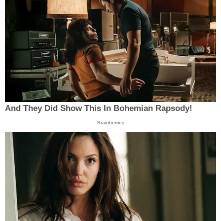
And They Did Show This In Bohemian Rapsody!
Brainberries