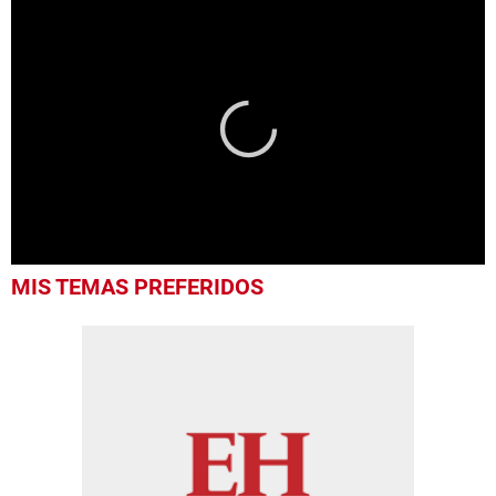
0
MIS TEMAS PREFERIDOS
seconds
of
17
seconds