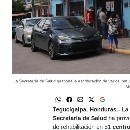
La Secretaría de Salud gestiona la escrituración de varios inmue
Al
Tegucigalpa, Honduras.-
La
Secretaría de Salud
ha prov
de rehabilitación en 51
centro