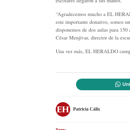
escolares llegaron a sus manos.
“Agradecemos mucho a EL HERALD
este importante donativo, somos un
disponemos de dos aulas para 150 a
César Menjívar, director de la escu
Una vez más, EL HERALDO cumplió 
Uni
Patricia Cálix
Tags: