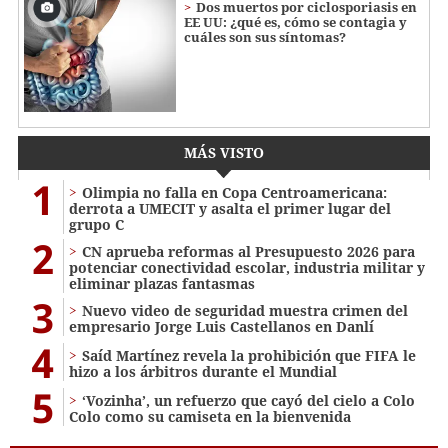
Dos muertos por ciclosporiasis en
EE UU: ¿qué es, cómo se contagia y
cuáles son sus síntomas?
MÁS VISTO
1
Olimpia no falla en Copa Centroamericana:
derrota a UMECIT y asalta el primer lugar del
grupo C
2
CN aprueba reformas al Presupuesto 2026 para
potenciar conectividad escolar, industria militar y
eliminar plazas fantasmas
3
Nuevo video de seguridad muestra crimen del
empresario Jorge Luis Castellanos en Danlí
4
Saíd Martínez revela la prohibición que FIFA le
hizo a los árbitros durante el Mundial
5
‘Vozinha’, un refuerzo que cayó del cielo a Colo
Colo como su camiseta en la bienvenida