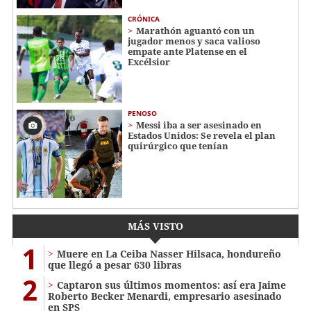
CRÓNICA
Marathón aguantó con un
jugador menos y saca valioso
empate ante Platense en el
Excélsior
PENOSO
Messi iba a ser asesinado en
Estados Unidos: Se revela el plan
quirúrgico que tenían
MÁS VISTO
1
Muere en La Ceiba Nasser Hilsaca, hondureño
que llegó a pesar 630 libras
2
Captaron sus últimos momentos: así era Jaime
Roberto Becker Menardi​​​, empresario asesinado
en SPS