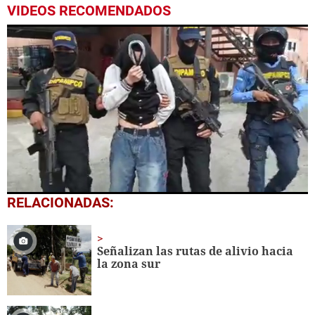
VIDEOS RECOMENDADOS
0
RELACIONADAS:
seconds
of
1
minute,
Señalizan las rutas de alivio hacia
41
la zona sur
seconds