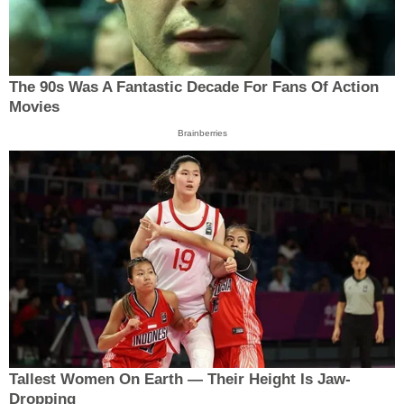
The 90s Was A Fantastic Decade For Fans Of Action
Movies
Brainberries
Tallest Women On Earth — Their Height Is Jaw-
Dropping