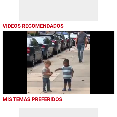
VIDEOS RECOMENDADOS
0
MIS TEMAS PREFERIDOS
seconds
of
38
seconds