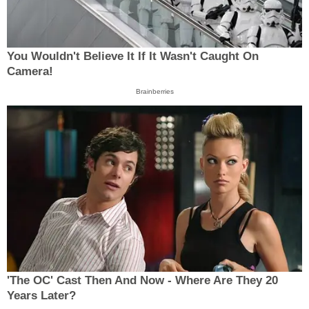
You Wouldn't Believe It If It Wasn't Caught On
Camera!
Brainberries
'The OC' Cast Then And Now - Where Are They 20
Years Later?