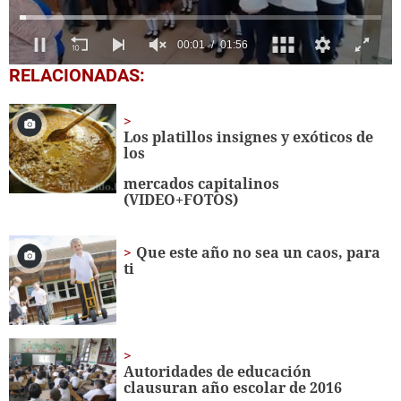
0
RELACIONADAS:
seconds
of
1
minute,
Los platillos insignes y exóticos de
56
los
seconds
mercados capitalinos
(VIDEO+FOTOS)
Que este año no sea un caos, para
ti
Autoridades de educación
clausuran año escolar de 2016