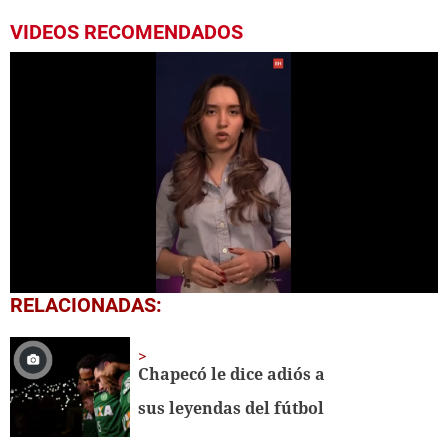
VIDEOS RECOMENDADOS
0
RELACIONADAS:
seconds
of
48
seconds
Chapecó le dice adiós a
sus leyendas del fútbol