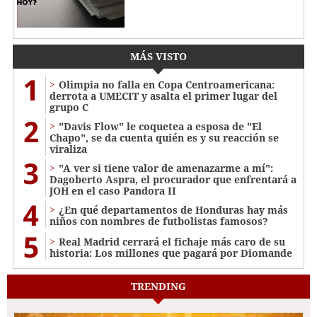
MÁS VISTO
1
Olimpia no falla en Copa Centroamericana:
derrota a UMECIT y asalta el primer lugar del
grupo C
2
"Davis Flow" le coquetea a esposa de "El
Chapo", se da cuenta quién es y su reacción se
viraliza
3
"A ver si tiene valor de amenazarme a mí":
Dagoberto Aspra, el procurador que enfrentará a
JOH en el caso Pandora II
4
¿En qué departamentos de Honduras hay más
niños con nombres de futbolistas famosos?
5
Real Madrid cerrará el fichaje más caro de su
historia: Los millones que pagará por Diomande
TRENDING