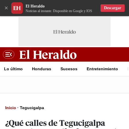
El Heraldo
×
Descargar
Noticias al instante. Disponible en Google y IOS
Lo último
Honduras
Sucesos
Entretenimiento
Inicio
·
Tegucigalpa
¿Qué calles de Tegucigalpa