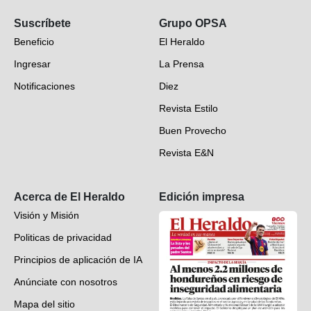
Opinión
Suscríbete
Grupo OPSA
EH Verifica
Beneficio
El Heraldo
Fotogalerías
Ingresar
La Prensa
Deportes
Notificaciones
Diez
Videos
Revista Estilo
Hondureños en el mundo
Buen Provecho
Revista E&N
Suscripción
Acerca de El Heraldo
Edición impresa
Visión y Misión
Politicas de privacidad
Principios de aplicación de IA
Anúnciate con nosotros
Mapa del sitio