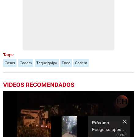
Tags:
Casas
Codem
Tegucigalpa
Enee
Codem
VIDEOS RECOMENDADOS
Próximo
Fuego se apodera de las montañas de Tegucigalpa en Honduras
00:47