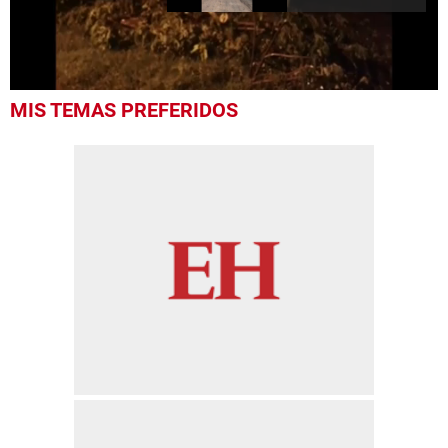
0
MIS TEMAS PREFERIDOS
seconds
of
19
seconds