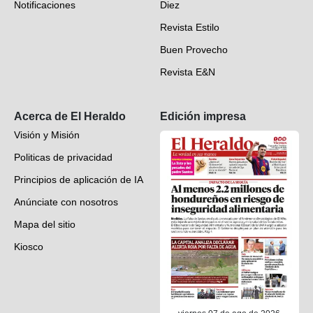
Notificaciones
Diez
Videos
Revista Estilo
Hondureños en el mundo
Buen Provecho
Revista E&N
Suscripción
Acerca de El Heraldo
Edición impresa
Visión y Misión
Politicas de privacidad
Principios de aplicación de IA
Anúnciate con nosotros
Mapa del sitio
Kiosco
Preguntas frecuentes
Contáctenos