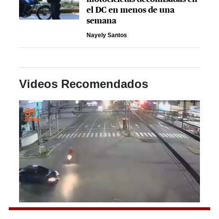
el DC en menos de una
semana
Nayely Santos
Videos Recomendados
0
seconds