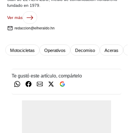
fundado en 1979.
Ver más
redaccion@elheraldo.hn
Motocicletas
Operativos
Decomiso
Aceras
Te
Te gustó este artículo, compártelo