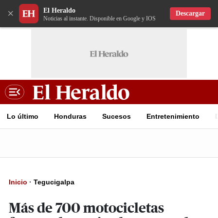
El Heraldo
×
Descargar
Noticias al instante. Disponible en Google y IOS
Lo último
Honduras
Sucesos
Entretenimiento
Inicio
·
Tegucigalpa
Más de 700 motocicletas