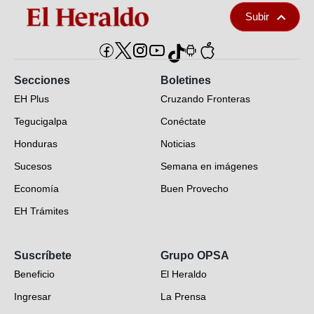
Subir
Secciones
Boletines
EH Plus
Cruzando Fronteras
Tegucigalpa
Conéctate
Honduras
Noticias
Sucesos
Semana en imágenes
Economía
Buen Provecho
EH Trámites
Opinión
Suscríbete
Grupo OPSA
EH Verifica
Beneficio
El Heraldo
Fotogalerías
Ingresar
La Prensa
Deportes