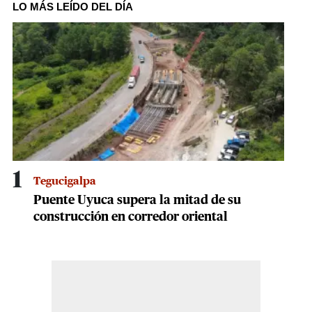
of
LO MÁS LEÍDO DEL DÍA
31
seconds
1
Tegucigalpa
Puente Uyuca supera la mitad de su
construcción en corredor oriental