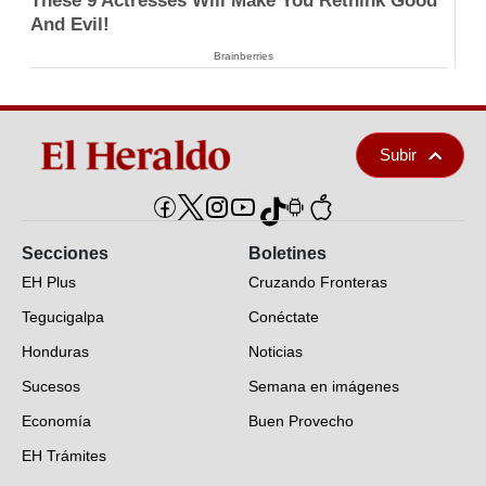
These 9 Actresses Will Make You Rethink Good
And Evil!
Brainberries
Subir
Secciones
Boletines
EH Plus
Cruzando Fronteras
Tegucigalpa
Conéctate
Honduras
Noticias
Sucesos
Semana en imágenes
Economía
Buen Provecho
EH Trámites