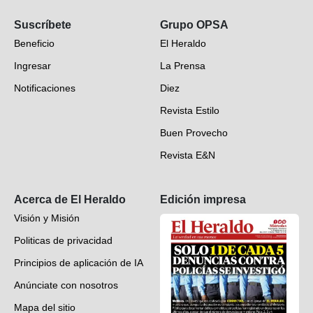
Opinión
Suscríbete
Grupo OPSA
EH Verifica
Beneficio
El Heraldo
Fotogalerías
Ingresar
La Prensa
Deportes
Notificaciones
Diez
Videos
Revista Estilo
Hondureños en el mundo
Buen Provecho
Revista E&N
Suscripción
Acerca de El Heraldo
Edición impresa
Visión y Misión
Politicas de privacidad
Principios de aplicación de IA
Anúnciate con nosotros
Mapa del sitio