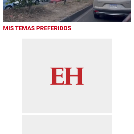
0
MIS TEMAS PREFERIDOS
seconds
of
25
seconds