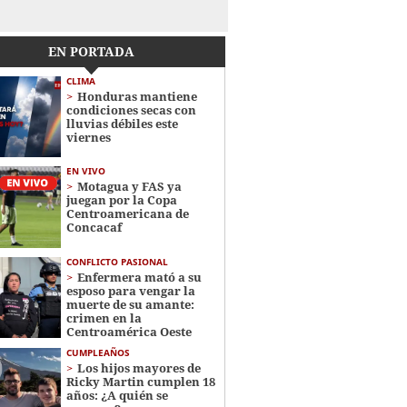
EN PORTADA
CLIMA
Honduras mantiene
condiciones secas con
lluvias débiles este
viernes
EN VIVO
Motagua y FAS ya
juegan por la Copa
Centroamericana de
Concacaf
CONFLICTO PASIONAL
Enfermera mató a su
esposo para vengar la
muerte de su amante:
crimen en la
Centroamérica Oeste
CUMPLEAÑOS
Los hijos mayores de
Ricky Martin cumplen 18
años: ¿A quién se